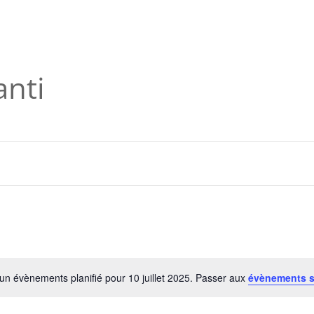
rmations et Stages
Cours
Stages / Calendrier
Médecine Trad Chinoise
Articles
Vidéos
anti
un évènements planifié pour 10 juillet 2025. Passer aux
évènements 