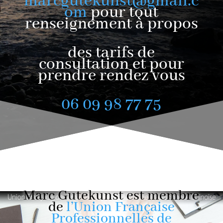
marcgutekunst@gmail.c
om
pour tout
renseignement à propos
des tarifs de
consultation et pour
prendre rendez vous
06 09 98 77 75
Marc Gutekunst est membre
de
l’Union Française
Professionnelles de