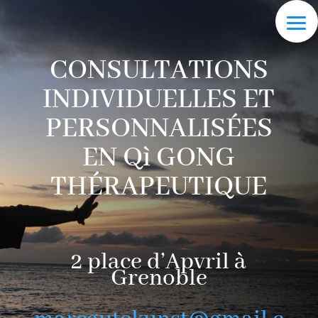
CONSULTATIONS
INDIVIDUELLES ET
PERSONNALISÉES
EN Qì GONG
THÉRAPEUTIQUE
2 place d’Apvril à
Grenoble