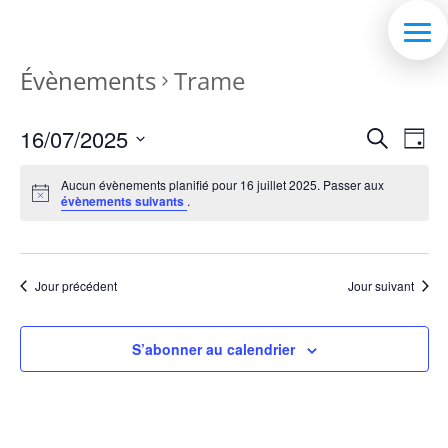
Évènements
Trame
Recher
Nav
16/07/2025
Recherche
Jour
de
et
Sélectionnez
vue
naviga
Aucun évènements planifié pour 16 juillet 2025. Passer aux
une
Év
évènements suivants
.
de
date.
vues
Évène
Jour précédent
Jour suivant
S’abonner au calendrier