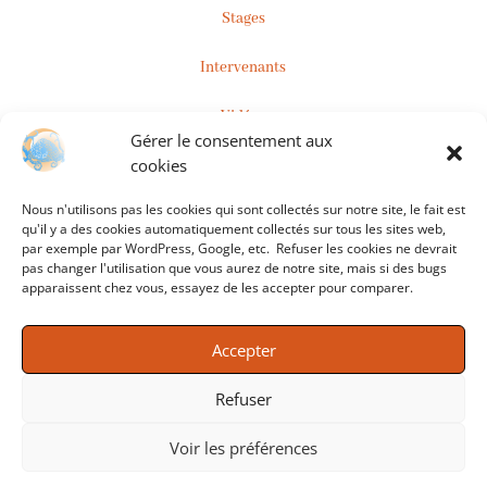
Stages
Intervenants
Vidéos
Gérer le consentement aux
cookies
Inscription à la Newsletter
Nous n'utilisons pas les cookies qui sont collectés sur notre site, le fait est
qu'il y a des cookies automatiquement collectés sur tous les sites web,
par exemple par WordPress, Google, etc. Refuser les cookies ne devrait
Adresse de courrier électronique:
pas changer l'utilisation que vous aurez de notre site, mais si des bugs
apparaissent chez vous, essayez de les accepter pour comparer.
Accepter
Refuser

Voir les préférences
Copyright © 2021 – Lirethno, tous droits réservés –